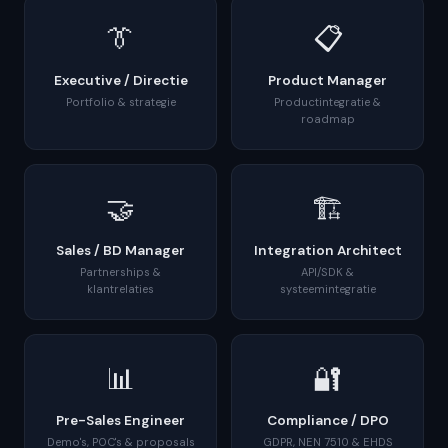
👔
📋
Executive / Directie
Product Manager
Portfolio & strategie
Productintegratie &
roadmap
🤝
🏗️
Sales / BD Manager
Integration Architect
Partnerships &
API/SDK &
klantrelaties
systeemintegratie
📊
🔐
Pre-Sales Engineer
Compliance / DPO
Demo's, POC's & proposals
GDPR, NEN 7510 & EHDS