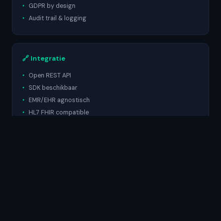
GDPR by design
Audit trail & logging
🔗 Integratie
Open REST API
SDK beschikbaar
EMR/EHR agnostisch
HL7 FHIR compatible
📱 Kanalen
Web portal (zorgverleners)
Mobile app iOS/Android
Push notificaties
Onbeperkte berichten