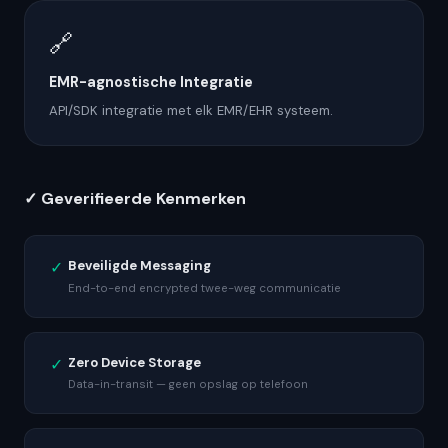
🔗
EMR-agnostische Integratie
API/SDK integratie met elk EMR/EHR systeem.
✓ Geverifieerde Kenmerken
✓
Beveiligde Messaging
End-to-end encrypted twee-weg communicatie
✓
Zero Device Storage
Data-in-transit — geen opslag op telefoon